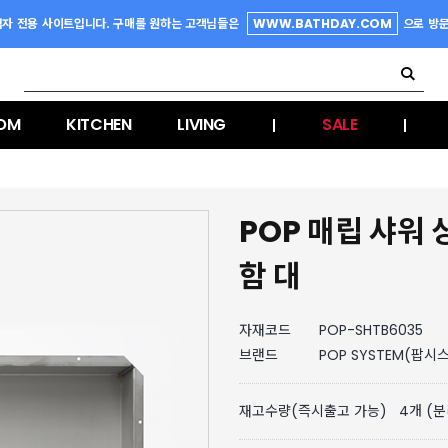
업자 전용 사이트입니다. 구매를 원하는 고객님들은
WWW.BATHDAY.COM
으로 방
OM
KITCHEN
LIVING
SALE
|
|
POP 매립 샤워
함 대
자재코드
POP-SHTB6035
브랜드
POP SYSTEM(팝시
재고수량(즉시출고 가능)
4
개 (