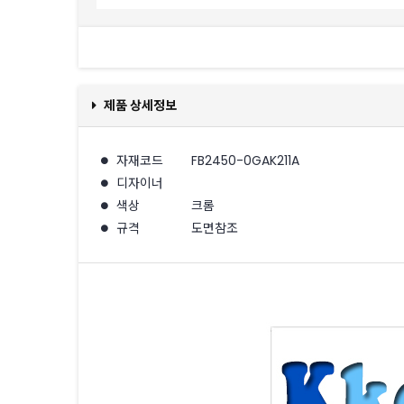
제품 상세정보
자재코드
FB2450-0GAK211A
디자이너
색상
크롬
규격
도면참조