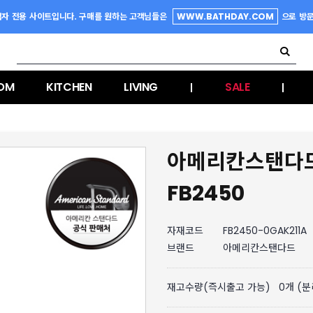
업자 전용 사이트입니다. 구매를 원하는 고객님들은
WWW.BATHDAY.COM
으로 방
OM
KITCHEN
LIVING
SALE
|
|
아메리칸스탠다드
FB2450
자재코드
FB2450-0GAK211A
브랜드
아메리칸스탠다드
재고수량(즉시출고 가능)
0
개 (