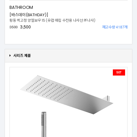
BATHROOM
[바스데이(BATHDAY)]
황동 벽고정 양엘보우 15 (유럽 매립 수전용 나사선 PF나사)
3,500
재고수량 4187개
3500
시리즈 제품
SET