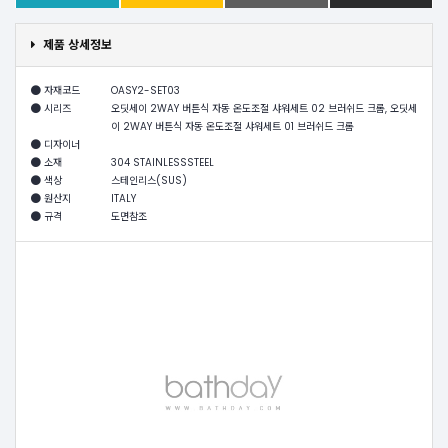
제품 상세정보
자재코드
OASY2-SET03
시리즈
오딧세이 2WAY 버튼식 자동 온도조절 샤워세트 02 브러쉬드 크롬, 오딧세
이 2WAY 버튼식 자동 온도조절 샤워세트 01 브러쉬드 크롬
디자이너
소재
304 STAINLESSSTEEL
색상
스테인리스(SUS)
원산지
ITALY
규격
도면참조