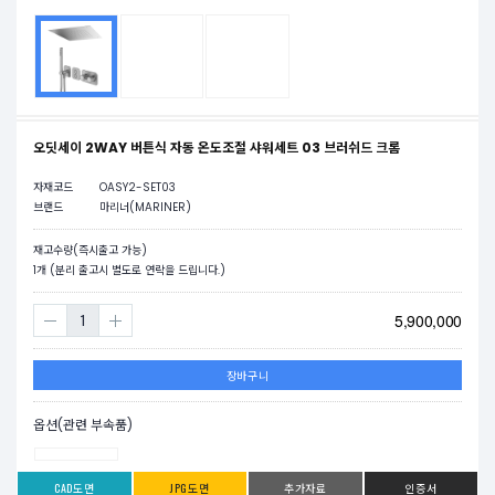
오딧세이 2WAY 버튼식 자동 온도조절 샤워세트 03 브러쉬드 크롬
자재코드
OASY2-SET03
브랜드
마리너(MARINER)
재고수량(즉시출고 가능)
1
개 (분리 출고시 별도로 연락을 드립니다.)
5,900,000
장바구니
옵션(관련 부속품)
CAD도면
JPG도면
추가자료
인증서