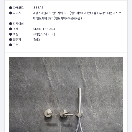
자재코드
1366AS
시리즈
무광스테인리스 핸드샤워 SET (핸드샤워+아웃렛+줄), 무광스테인리스 ㄱ
자 핸드샤워 SET (핸드샤워+아웃렛+줄)
디자이너
소재
STAINLESS 304
색상
스테인리스(SUS)
원산지
ITALY
규격