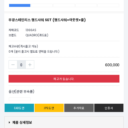
무광스테인리스 핸드샤워 SET (핸드샤워+아웃렛+줄)
자재코드
1366AS
브랜드
QUADRO(콰드로)
재고수량(즉시출고 가능)
0
개 (분리 출고시 별도로 연락을 드립니다.)
600,000
재고가 없습니다.
옵션(관련 부속품)
CAD도면
JPG도면
추가자료
인증서
제품 상세정보