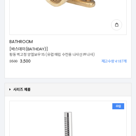
BATHROOM
[바스데이(BATHDAY)]
황동 벽고정 양엘보우 15 (유럽 매립 수전용 나사선 PF나사)
3,500
재고수량 4187개
3500
시리즈 제품
수입