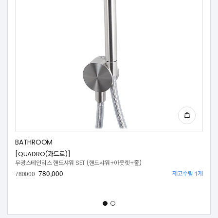
BATHROOM
[QUADRO(콰드로)]
무광스테인리스 핸드샤워 SET (핸드샤워+아웃렛+줄)
780,000
재고수량 1개
780000