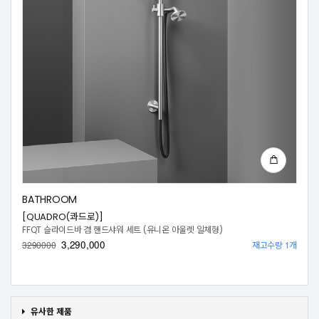
BATHROOM
[QUADRO(콰드로)]
FFQT 슬라이드바 겸 핸드샤워 세트 (유니온 아울렛 일체형)
3,290,000
재고수량 1개
3290000
유사한 제품