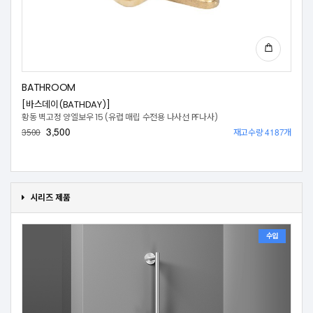
BATHROOM
[바스데이(BATHDAY)]
황동 벽고정 양엘보우 15 (유럽 매립 수전용 나사선 PF나사)
3,500
재고수량 4187개
3500
시리즈 제품
수입