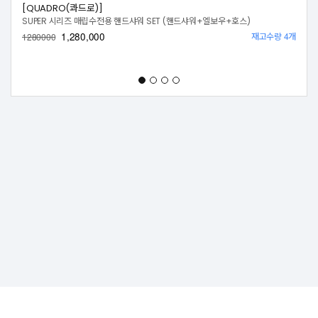
[QUADRO(콰드로)]
SUPER 시리즈 매립수전용 핸드샤워 SET (핸드샤워+엘보우+호스)
1,280,000
재고수량 4개
1280000
상호명:주식회사 515팩토리
대표자:임형철
|