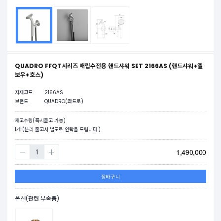
QUADRO FFQT시리즈 매립수전용 핸드샤워 SET 2166AS (핸드샤워+엘
보우+호스)
자재코드
2166AS
브랜드
QUADRO(콰드로)
재고수량(즉시출고 가능)
1
개 (분리 출고시 별도로 연락을 드립니다.)
1,490,000
장바구니
옵션(관련 부속품)