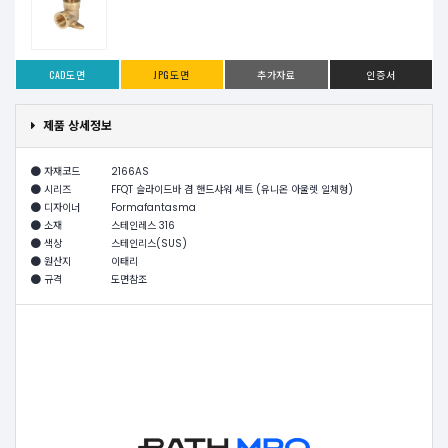
CAD도면
JPG도면
추가자료
인증서
제품 상세정보
자재코드
2166AS
시리즈
FFQT 슬라이드바 겸 핸드샤워 세트 (유니온 아울렛 일체형)
디자이너
Formafantasma
소재
스테인레스 316
색상
스테인리스(SUS)
원산지
이태리
규격
도면참조